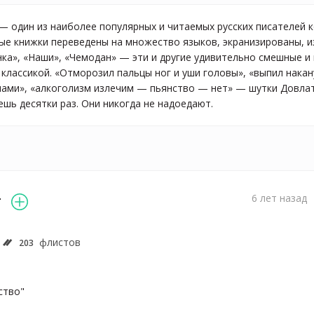
 один из наиболее популярных и читаемых русских писателей ко
ные книжки переведены на множество языков, экранизированы, из
нка», «Наши», «Чемодан» — эти и другие удивительно смешные 
 классикой. «Отморозил пальцы ног и уши головы», «выпил нака
шами», «алкоголизм излечим — пьянство — нет» — шутки Довлат
ешь десятки раз. Они никогда не надоедают.
т
6 лет назад
флистов
203
тво"
