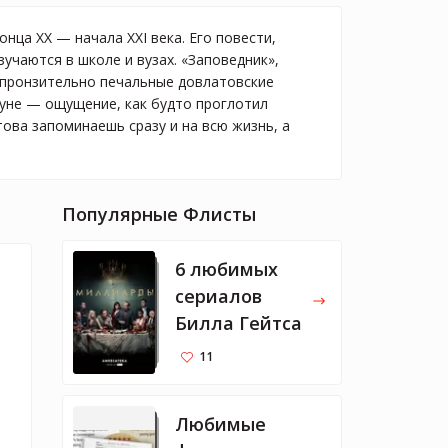
нца XX — начала XXI века. Его повести,
учаются в школе и вузах. «Заповедник»,
и пронзительно печальные довлатовские
нуне — ощущение, как будто проглотил
ова запоминаешь сразу и на всю жизнь, а
Популярные Флисты
6 любимых
сериалов
Билла Гейтса
11
Любимые