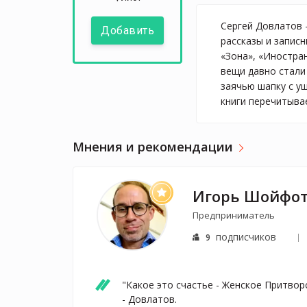
Сергей Довлатов —
Добавить
рассказы и запис
«Зона», «Иностра
вещи давно стали
заячью шапку с у
книги перечитыва
Мнения и рекомендации
Игорь Шойфо
Предприниматель
подписчиков
9
"Какое это счастье - Женское Притворс
- Довлатов.