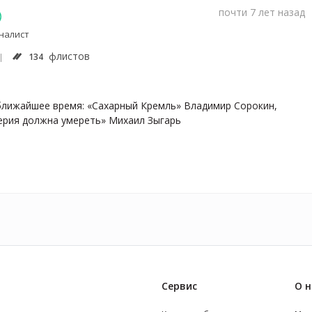
почти 7 лет назад
налист
флистов
134
 ближайшее время: «Сахарный Кремль» Владимир Сорокин, 
ерия должна умереть» Михаил Зыгарь
Сервис
О н