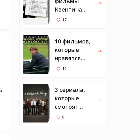
фильмы
Квентина
Тарантино
17
10 фильмов,
которые
нравятся
Марку
10
Цукербергу
3 сериала,
 
которые
смотрят
Мелинда и
6
Билл