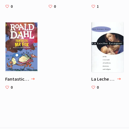
0
0
1
Fantastic Mr Fox
La Leche League
0
0