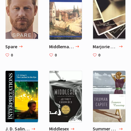
Spare
Middlemarch
Marjorie Morningstar
0
0
0
J. D. Salinger's the Catcher in the Rye
Middlesex
Summer Crossing