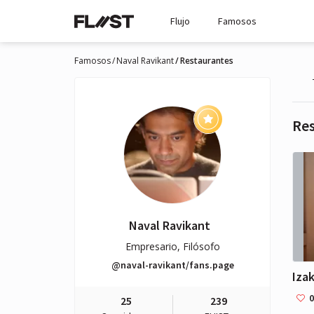
Flujo
Famosos
Famosos
Naval Ravikant
Restaurantes
Re
Naval Ravikant
Empresario, Filósofo
@naval-ravikant/fans.page
0
25
239