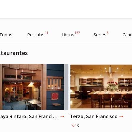
11
167
5
Todos
Películas
Libros
Series
Canc
staurantes
Naval Ravikant
Naval Ravikant
Empresario, Filósofo
Empresario, Filósofo
Izakaya Rintaro, San Francisco
Terzo, San Francisco
0