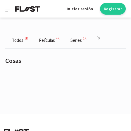
Iniciar sesión
Registrar
5K
4K
1K
Todos
Películas
Series
Cosas