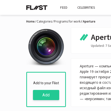
FEED
CELEBRITIES
Home
Categories
Programs for work
Aperture
Apert
Updated: 7 S
Aperture — компь
Apple 19 октября 
планирует прекра
входящего в сост
Add to your Fliist
исходный файл из
редактирования и
Add
— «версиями»; та