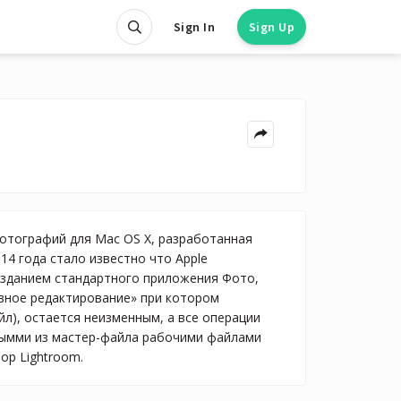
Sign In
Sign Up
отографий для Mac OS X, разработанная
014 года стало известно что Apple
созданием стандартного приложения Фото,
ивное редактирование» при котором
л), остается неизменным, а все операции
нымми из мастер-файла рабочими файлами
op Lightroom.