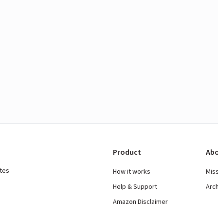
Product
Abo
ates
How it works
Mis
Help & Support
Arc
Amazon Disclaimer