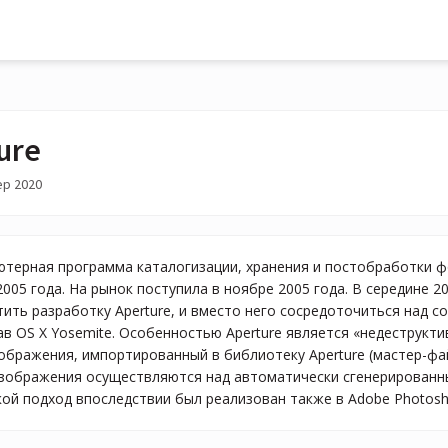
ure
ep 2020
ютерная программа каталогизации, хранения и постобработки ф
2005 года. На рынок поступила в ноябре 2005 года. В середине 2
тить разработку Aperture, и вместо него сосредоточиться над 
ав OS X Yosemite. Особенностью Aperture является «недеструкт
ображения, импортированный в библиотеку Aperture (мастер-фай
зображения осуществляются над автоматически сгенерирован
кой подход впоследствии был реализован также в Adobe Photosh