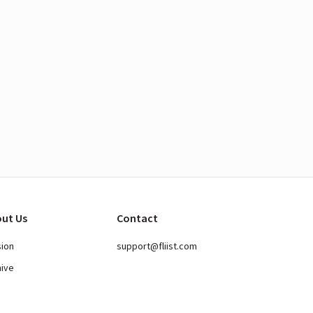
ut Us
Contact
sion
support@fliist.com
hive