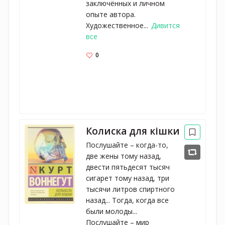
заключённых и личном
опыте автора.
Художественное...
Дивится
все
0
Колиска для кішки
Послушайте – когда-то,
две жены тому назад,
двести пятьдесят тысяч
сигарет тому назад, три
тысячи литров спиртного
назад... Тогда, когда все
были молоды...
Послушайте – мир