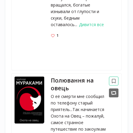
вращался, богатые
изнывали от глупости и
скуки, бедным
оставалось...
Дивится все
1
Полювання на
овець
О её смерти мне сообщил
по телефону старый
приятель...Так начинается
Охота на Овец – пожалуй,
самое странное
путешествие по закоулкам