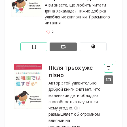
А ви знаєте, що любить читати 
Ірина Хакамада? Нижче добірка 
улюблених книг жінки. Приємного 
читання!
2
Після трьох уже
пізно
Автор этой удивительно
доброй книги считает, что
маленькие дети обладают
способностью научиться
чему угодно. Он
размышляет об огромном
влиянии на
новорожденных