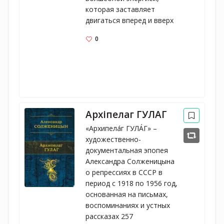
которая заставляет 
двигаться вперед и вверх
0
Архіпелаг ГУЛАГ
«Архипела́г ГУЛА́Г» –
художественно-
документальная эпопея
Александра Солженицына
о репрессиях в СССР в
период с 1918 по 1956 год,
основанная на письмах,
воспоминаниях и устных
рассказах 257