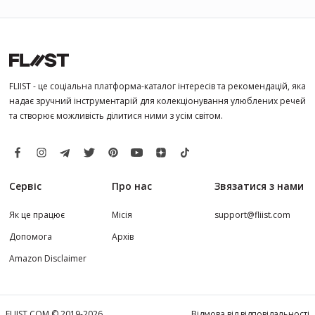
FLIIST - це соціальна платформа-каталог інтересів та рекомендацій, яка
надає зручний інструментарій для колекціонування улюблених речей
та створює можливість ділитися ними з усім світом.
Сервіс
Про нас
Звязатися з нами
Як це працює
Місія
support@fliist.com
Допомога
Архів
Amazon Disclaimer
FLIIST.COM © 2019-2026
Відмова від відповідальності