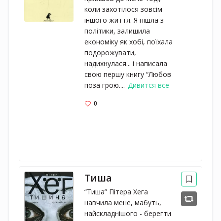
коли захотілося зовсім
іншого життя. Я пішла з
політики, залишила
економіку як хобі, поїхала
подорожувати,
надихнулася... і написала
свою першу книгу “Любов
поза грою....
Дивится все
0
Тиша
“Тиша” Пітера Хега
навчила мене, мабуть,
найскладнішого - берегти