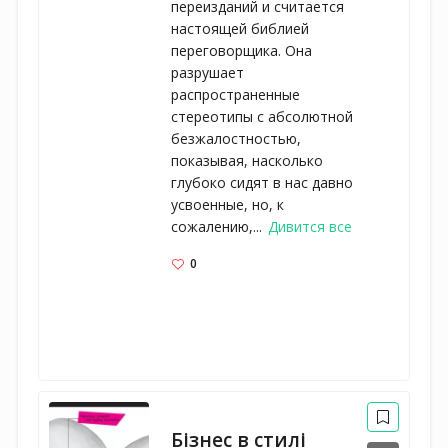
переизданий и считается
настоящей библией
переговорщика. Она
разрушает
распространенные
стереотипы с абсолютной
безжалостностью,
показывая, насколько
глубоко сидят в нас давно
усвоенные, но, к
сожалению,...
Дивится все
0
Бізнес в стилі