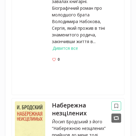
завалах книгарні.
Біографічний роман про
молодшого брата
Володимира Набокова,
Сергія, який прожив в тіні
знаменитого родича,
закінчивши життя в...
Дивится все
0
Набережна
незцілених
Йосип Бродський з його
“Набережною незцілених”
прийшов до мене тоді,