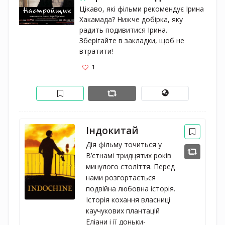
Цікаво, які фільми рекомендує Ірина 
Хакамада? Нижче добірка, яку 
радить подивитися Ірина. 
Зберігайте в закладки, щоб не 
втратити!
1
Індокитай
Дія фільму точиться у
В’єтнамі тридцятих років
минулого століття. Перед
нами розгортається
подвійна любовна історія.
Історія кохання власниці
каучукових плантацій
Еліани і її доньки-