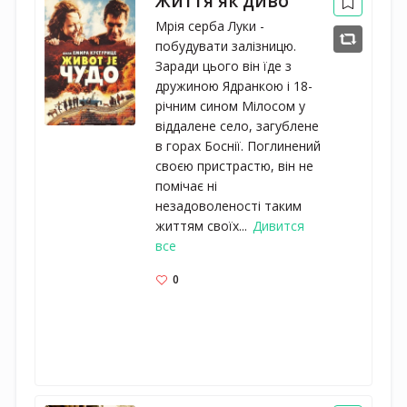
Життя як диво
Мрія серба Луки -
побудувати залізницю.
Заради цього він їде з
дружиною Ядранкою і 18-
річним сином Мілосом у
віддалене село, загублене
в горах Боснії. Поглинений
своєю пристрастю, він не
помічає ні
незадоволеності таким
життям своїх...
Дивится
все
0