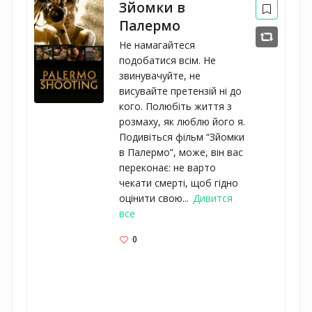
Зйомки в
Палермо
Не намагайтеся
подобатися всім. Не
звинувачуйте, не
висувайте претензій ні до
кого. Полюбіть життя з
розмаху, як люблю його я.
Подивіться фільм “Зйомки
в Палермо”, може, він вас
переконає: не варто
чекати смерті, щоб гідно
оцінити свою...
Дивится
все
0