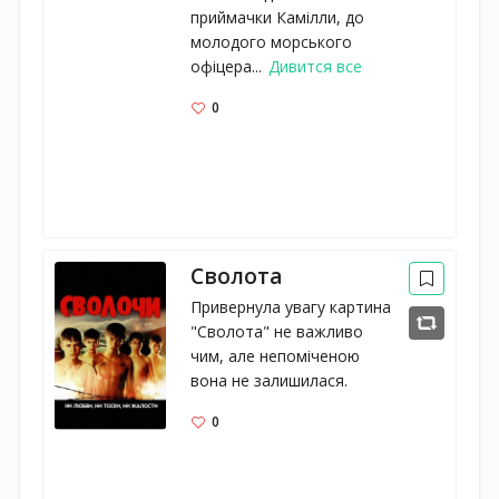
приймачки Камілли, до
молодого морського
офіцера...
Дивится все
0
Сволота
Привернула увагу картина 
"Сволота" не важливо 
чим, але непоміченою 
вона не залишилася.
0