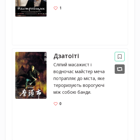
1
Дзатоіті
Сліпий масажист і 
водночас майстер меча 
потрапляє до міста, яке 
тероризують ворогуючі 
між собою банди.
0