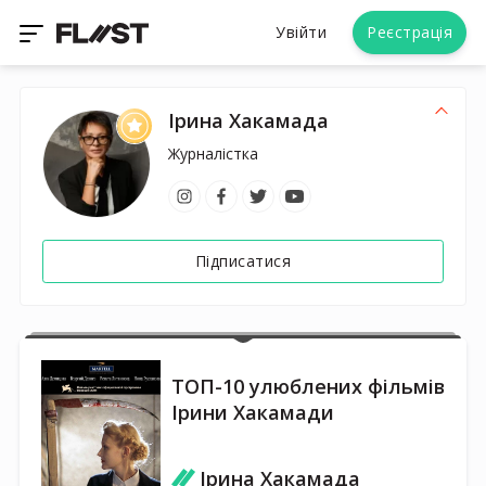
Увійти
Реєстрація
Ірина Хакамада
Журналістка
Підписатися
ТОП-10 улюблених фільмів
Ірини Хакамади
Ірина Хакамада