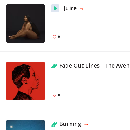
Juice
0
Fade Out Lines - The Avene
0
Burning