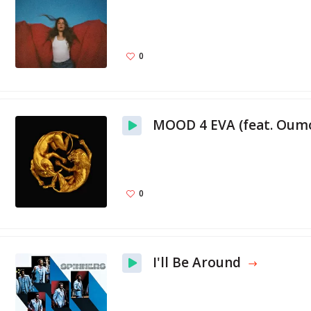
0
0
I'll Be Around