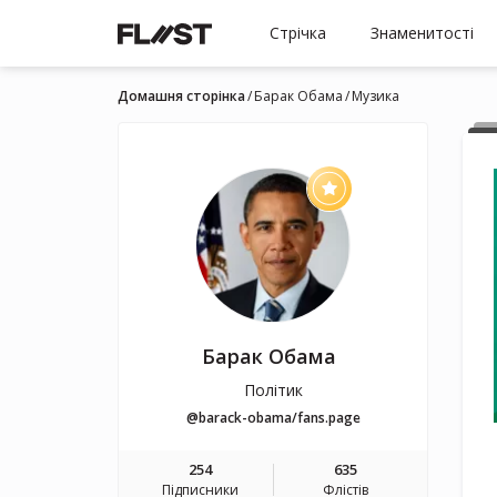
Стрічка
Знаменитості
Домашня сторінка
Барак Обама
Музика
Барак Обама
Політик
@barack-obama/fans.page
254
635
Підписники
Флістів