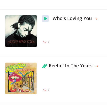
Who's Loving You
0
Reelin' In The Years
0