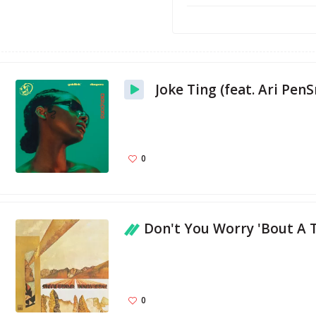
Joke Ting (feat. Ari Pen
0
Don't You Worry 'Bout A 
0