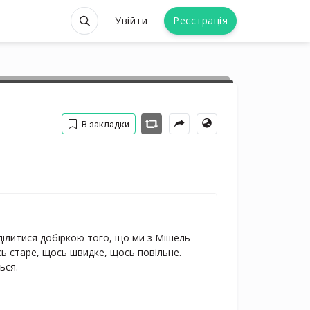
Увійти
Реєстрація
В закладки
оділитися добіркою того, що ми з Мішель 
ь старе, щось швидке, щось повільне. 
ься.