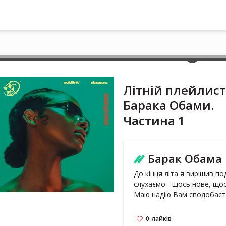
Літній плейлист
Барака Обами.
Частина 1
Барак Обама
До кінця літа я вирішив п
слухаємо - щось нове, щос
Маю надію Вам сподобаєт
0
лайків