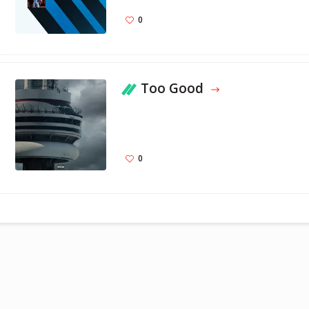
0
Too Good
0