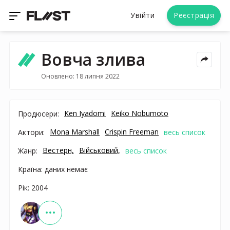
Увійти
Реєстрація
Вовча злива
Оновлено: 18 липня 2022
Ken Iyadomi
Keiko Nobumoto
Продюсери:
Mona Marshall
Crispin Freeman
Актори:
весь список
Вестерн,
Військовий,
Жанр:
весь список
Країна: даних немає
Рік: 2004