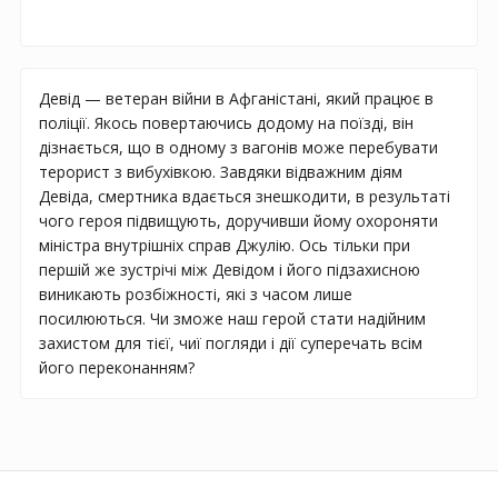
Девід — ветеран війни в Афганістані, який працює в
поліції. Якось повертаючись додому на поїзді, він
дізнається, що в одному з вагонів може перебувати
терорист з вибухівкою. Завдяки відважним діям
Девіда, смертника вдається знешкодити, в результаті
чого героя підвищують, доручивши йому охороняти
міністра внутрішніх справ Джулію. Ось тільки при
першій же зустрічі між Девідом і його підзахисною
виникають розбіжності, які з часом лише
посилюються. Чи зможе наш герой стати надійним
захистом для тієї, чиї погляди і дії суперечать всім
його переконанням?