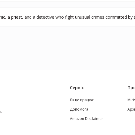
hic, a priest, and a detective who fight unusual crimes committed by
Сервіс
Про
Як це працює
Місі
Допомога
Арх
ть
Amazon Disclaimer