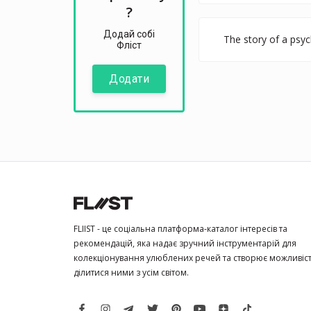
?
Додай собі
The story of a psyc
Фліст
Додати
FLIIST - це соціальна платформа-каталог інтересів та
рекомендацій, яка надає зручний інструментарій для
колекціонування улюблених речей та створює можливіс
ділитися ними з усім світом.