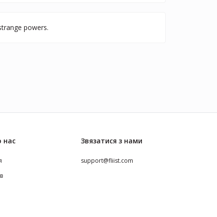
 strange powers.
 нас
Звязатися з нами
я
support@fliist.com
ів