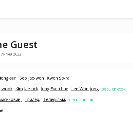
he Guest
 липня 2022
Hong-sun
Seo Jae-won
Kwon So-ra
g-wook
Kim Jae-uck
Jung Eun-chae
Lee Won-jong
весь список
Військовий,
Трилер,
Телефільм,
весь список
ає