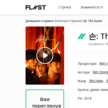
Стрічка
Знаменитості
Домашня сторінка
Категорії
Серіали
손: The Guest
손: T
Оновлено: 18
Kim 
Продюсери:
Kim Don
Актори:
Вестерн,
Жанр:
Країна: даних нем
Рік: 2018
Вже
переглянув