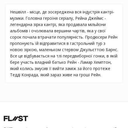
Нешвілл - місце, де зосереджена вся індустрія кантрі-
музики. Головна героїня серіалу, Рейна Джеймс -
легендарна зірка кантрі, яка продавала мільйони
альбомів і очолювала вершини чартів, яка у свої
сорок почала втрачати популярність. Продюсери Рейн
пропонують їй відправитися в гастрольний тур з
новою зіркою, маленьком стервом Джульєттою Барнс.
Все це відбувається на тлі передвиборної гонки, в якій
бере участь владний батько Рейн - Ламар Хемптон,
який колись змусив її вийти заміж за його протеже
Тедді Конрада, який зараз живе на гроші Рейн.