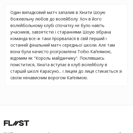
Один випадковий матч запалив в Хінати Шоую
божевільну любов до волейболу. Хоч в його
волейбольному клубі спочатку не було навіть
учасників, завзятістю і стараннями Шоую зібрана
команда все-ж таки прорвалася в свій перший і
останній фінальний матч середньої школи. Але там
вона була начисто розгромлена Тобіо Каґеямою,
відомим як "Король майданчику". Поклявшись
помститися, Хіната вступає в клуб волейболу в
старшій школі Карасуно... і лицем до лиця стикається зі
своїм ненависним ворогом Каґеямою.