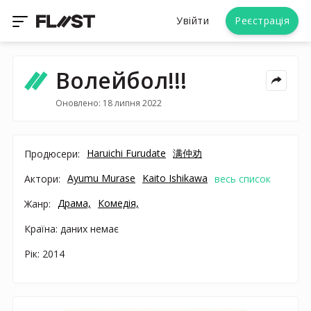
Увійти
Реєстрація
Волейбол!!!
Оновлено: 18 липня 2022
Haruichi Furudate
满仲劝
Продюсери:
Ayumu Murase
Kaito Ishikawa
Актори:
весь список
Драма,
Комедія,
Жанр:
Країна: даних немає
Рік: 2014