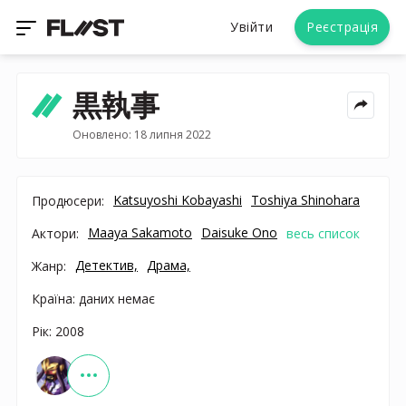
Увійти
Реєстрація
黒執事
Оновлено: 18 липня 2022
Katsuyoshi Kobayashi
Toshiya Shinohara
Продюсери:
Maaya Sakamoto
Daisuke Ono
Актори:
весь список
Детектив,
Драма,
Жанр:
Країна: даних немає
Рік: 2008