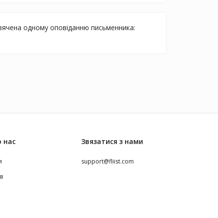
исвячена одному оповіданню письменника:
 нас
Звязатися з нами
я
support@fliist.com
ів