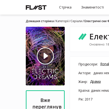
Стрічка
Знаменитості
Домашня сторінка
Категорії
Серіали
Електричні сни Ф
Елек
Оновлено: 18
Rona
Продюсери:
Актори:
даних не
Драма
Жанр:
Країна: даних нем
Рік: 2017
Вже
переглянув