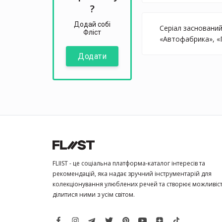
?
Додай собі
Серіал заснований
Фліст
«Автофабрика», «П
Додати
FLIIST - це соціальна платформа-каталог інтересів та
рекомендацій, яка надає зручний інструментарій для
колекціонування улюблених речей та створює можливіс
ділитися ними з усім світом.