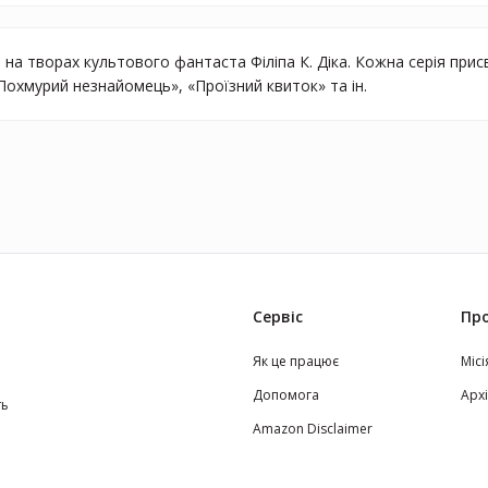
 на творах культового фантаста Філіпа К. Діка. Кожна серія пр
охмурий незнайомець», «Проїзний квиток» та ін.
Сервіс
Про
Як це працює
Місі
Допомога
Арх
ть
Amazon Disclaimer