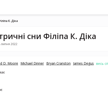
іліпа К. Діка
тричні сни Філіпа К. Діка
 липня 2022
ld D. Moore
Michael Dinner
Bryan Cranston
James Degus
весь с
має
ає