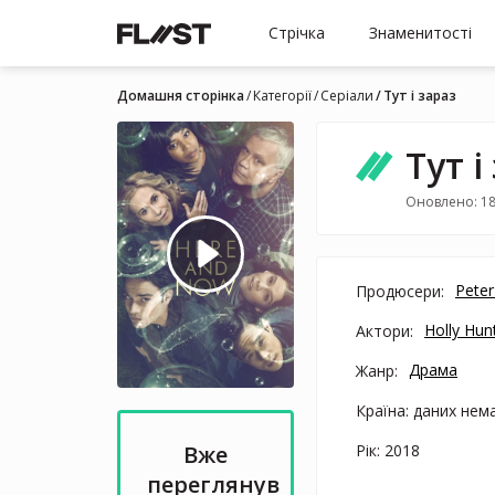
Стрічка
Знаменитості
Домашня сторінка
Категорії
Серіали
Тут і зараз
Тут і
Оновлено: 18
Peter
Продюсери:
Holly Hun
Актори:
Драма
Жанр:
Країна: даних нем
Рік: 2018
Вже
переглянув