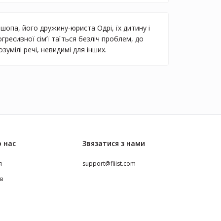
шопа, його дружину-юриста Одрі, їх дитину і
гресивної сім’ї таїться безліч проблем, до
умілі речі, невидимі для інших.
 нас
Звязатися з нами
я
support@fliist.com
ів