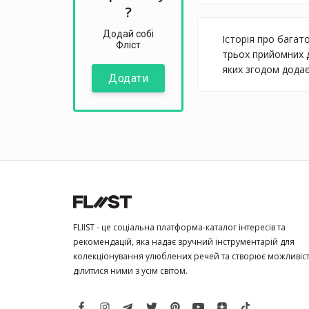
?
Додай собі
Історія про багат
Фліст
трьох прийомних д
яких згодом додає
Додати
FLIIST - це соціальна платформа-каталог інтересів та
рекомендацій, яка надає зручний інструментарій для
колекціонування улюблених речей та створює можливіс
ділитися ними з усім світом.