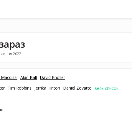
 зараз
 липня 2022
 Macdissi
Alan Ball
David Knoller
ter
Tim Robbins
Jerrika Hinton
Daniel Zovatto
весь список
ає