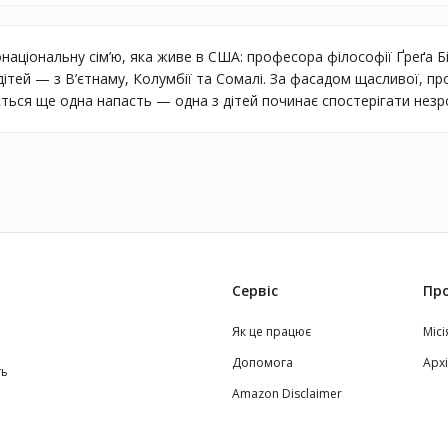
онаціональну сім’ю, яка живе в США: професора філософії Ґреґа Бі
ітей — з В’єтнаму, Колумбії та Сомалі. За фасадом щасливої, про
ться ще одна напасть — одна з дітей починає спостерігати незроз
Сервіс
Про
Як це працює
Місі
Допомога
Арх
ть
Amazon Disclaimer