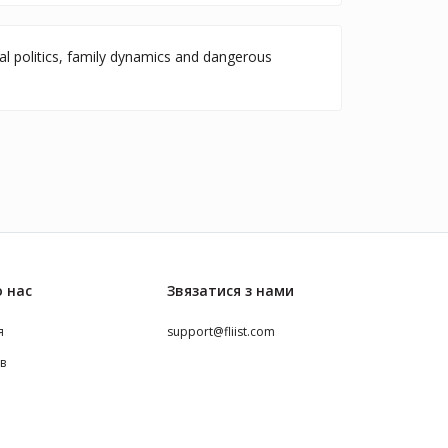
al politics, family dynamics and dangerous
 нас
Звязатися з нами
я
support@fliist.com
ів