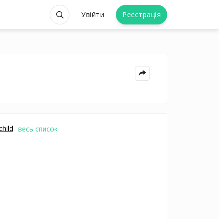
Увійти
Реєстрація
hild
весь список