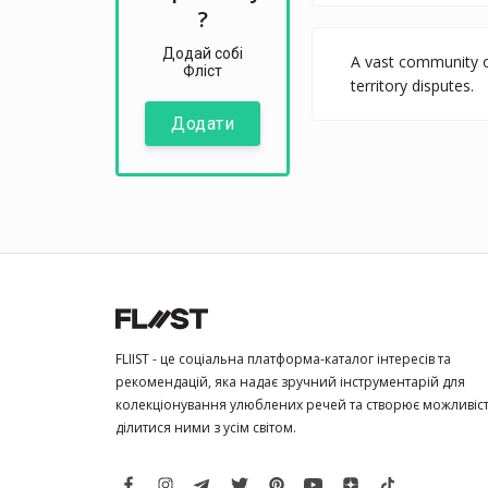
?
Додай собі
A vast community of
Фліст
territory disputes.
Додати
FLIIST - це соціальна платформа-каталог інтересів та
рекомендацій, яка надає зручний інструментарій для
колекціонування улюблених речей та створює можливіс
ділитися ними з усім світом.