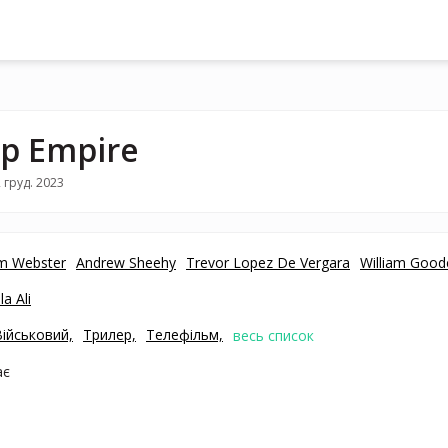
p Empire
 груд. 2023
um Webster
Andrew Sheehy
Trevor Lopez De Vergara
William Goodc
a Ali
Військовий,
Трилер,
Телефільм,
весь список
ає