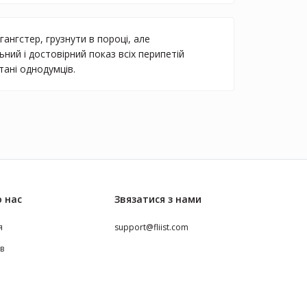
ангстер, грузнути в пороці, але
ьний і достовірний показ всіх перипетій
тані однодумців.
 нас
Звязатися з нами
я
support@fliist.com
ів