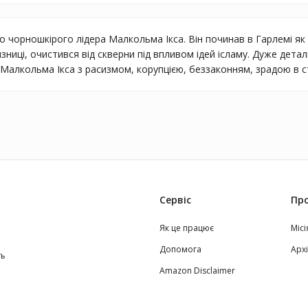
 чорношкірого лідера Малкольма Ікса. Він починав в Гарлемі як г
зниці, очистився від скверни під впливом ідей ісламу. Дуже детал
Малкольма Ікса з расизмом, корупцією, беззаконням, зрадою в с
Сервіс
Про
Як це працює
Місі
Допомога
Арх
ть
Amazon Disclaimer