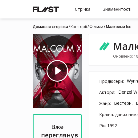
Стрічка
Знаменитості
Домашня сторінка
Категорії
Фільми
Малкольм Ікс
Малк
Оновлено: 18
Wynn
Продюсери:
Denzel W
Актори:
Вестерн,
Жанр:
Країна: даних нем
Рік: 1992
Вже
переглянув