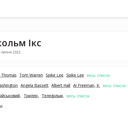
ольм Ікс
 липня 2022
 Thomas
Tom Warren
Spike Lee
Spike Lee
весь список
ashington
Angela Bassett
Albert Hall
Al Freeman, Jr.
весь список
Військовий,
Трилер,
Телефільм,
весь список
ає