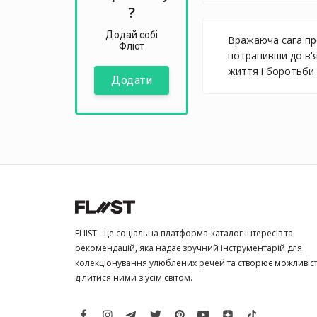
?
Додай собі
Вражаюча сага про
Фліст
потрапивши до в'я
життя і боротьби 
Додати
FLIIST - це соціальна платформа-каталог інтересів та
рекомендацій, яка надає зручний інструментарій для
колекціонування улюблених речей та створює можливіс
ділитися ними з усім світом.