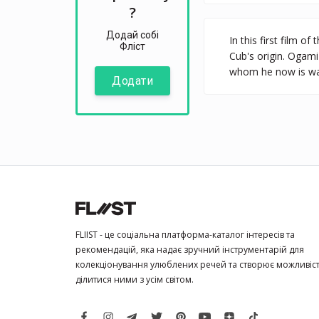
?
Додай собі
In this first film 
Фліст
Cub's origin. Ogami
whom he now is wag
Додати
FLIIST - це соціальна платформа-каталог інтересів та
рекомендацій, яка надає зручний інструментарій для
колекціонування улюблених речей та створює можливіс
ділитися ними з усім світом.