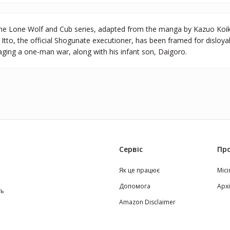
of the Lone Wolf and Cub series, adapted from the manga by Kazuo Koi
 Itto, the official Shogunate executioner, has been framed for disloya
ing a one-man war, along with his infant son, Daigoro.
Сервіс
Про
Як це працює
Місі
Допомога
Арх
ть
Amazon Disclaimer