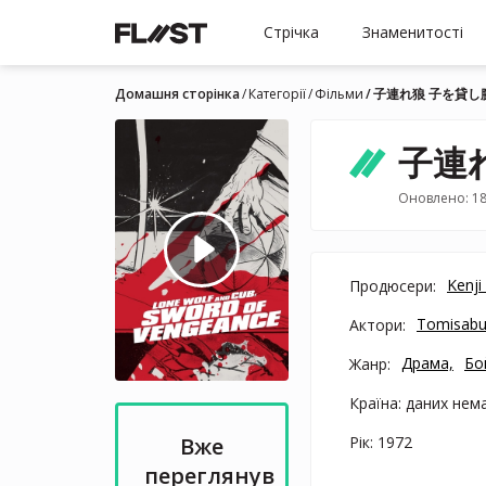
Стрічка
Знаменитості
Домашня сторінка
Категорії
Фільми
子連れ狼 子を貸し
子連
Оновлено: 18
Kenji
Продюсери:
Tomisab
Актори:
Драма,
Бо
Жанр:
Країна: даних нем
Рік: 1972
Вже
переглянув