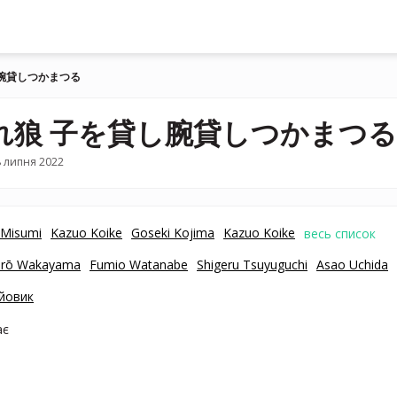
腕貸しつかまつる
れ狼 子を貸し腕貸しつかまつる
 липня 2022
 Misumi
Kazuo Koike
Goseki Kojima
Kazuo Koike
весь список
urō Wakayama
Fumio Watanabe
Shigeru Tsuyuguchi
Asao Uchida
йовик
ає