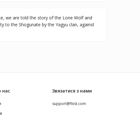
ke, we are told the story of the Lone Wolf and
lty to the Shogunate by the Yagyu clan, against
 нас
Звязатися з нами
я
support@fliist.com
ів