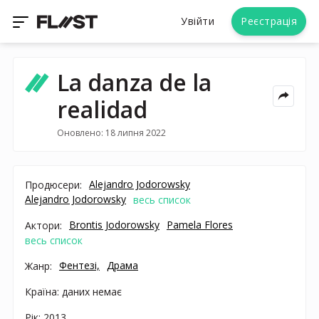
Увійти
Реєстрація
La danza de la
realidad
Оновлено: 18 липня 2022
Alejandro Jodorowsky
Продюсери:
Alejandro Jodorowsky
весь список
Brontis Jodorowsky
Pamela Flores
Актори:
весь список
Фентезі,
Драма
Жанр:
Країна: даних немає
Рік: 2013