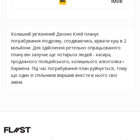
IMDB
Колишній ув'язнений Джонні Клей планує
пограбування іподрому, сподіваючись зірвати куш в 2
мільйони. Для здійснення ретельно опрацьованого
плану він залучає ще чотирьох людей - касира,
продажного поліцейського, колишнього алкоголіка і
бармена. Під час пограбування план руйнується, тому
що один зі спільників вирішив внести в нього свої
зміни.