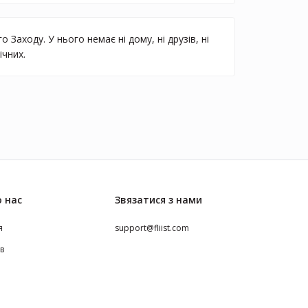
аходу. У нього немає ні дому, ні друзів, ні
ічних.
 нас
Звязатися з нами
я
support@fliist.com
ів