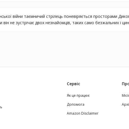
ської війни таємничий стрілець поневіряється просторами Дикого З
и він не зустрічає двох незнайомців, таких само безжальних і цин
Сервіс
Про
Як це працює
Місі
Допомога
Арх
ть
Amazon Disclaimer