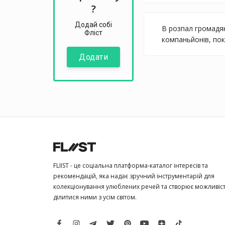
?
Додай собі
В розпал громадян
Фліст
компаньйонів, пок
Додати
FLIIST - це соціальна платформа-каталог інтересів та
рекомендацій, яка надає зручний інструментарій для
колекціонування улюблених речей та створює можливіс
ділитися ними з усім світом.