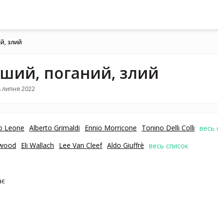
й, злий
ший, поганий, злий
 липня 2022
o Leone
Alberto Grimaldi
Ennio Morricone
Tonino Delli Colli
весь 
twood
Eli Wallach
Lee Van Cleef
Aldo Giuffrè
весь список
ає