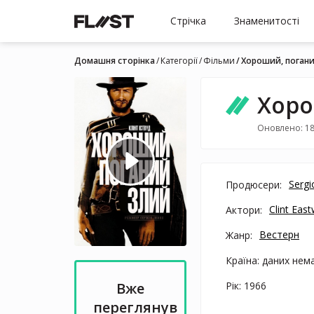
Стрічка
Знаменитості
Домашня сторінка
Категорії
Фільми
Хороший, погани
Хоро
Оновлено: 18
Sergi
Продюсери:
Clint Eas
Актори:
Вестерн
Жанр:
Країна: даних нем
Рік: 1966
Вже
переглянув