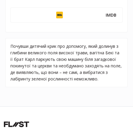
IMDB
Почувши дитячий крик про допомогу, який долинув з
глибини великого поля високої трави, вагітна Бекі та
її брат Карл паркують свою машину біля загадкової
покинутої та церкви та необдумано заходять на поле,
де виявляють, що вони – не самі, а вибратися з
лабіринту зеленої рослинності неможливо.