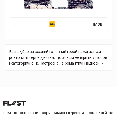
IMDB
Безнадійно закоханий головний герой намагається
розтопити серце дівчини, що зовсім не вірить у любов
і категорично не настроєна на романтичні відносини
FLIIST - це соціальна платформа-каталог інтересів та рекомендацій, яка