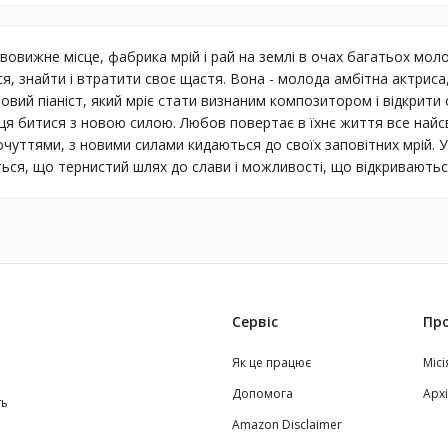
вовижне місце, фабрика мрій і рай на землі в очах багатьох мо
я, знайти і втратити своє щастя. Вона - молода амбітна актриса, 
вий піаніст, який мріє стати визнаним композитором і відкрити с
я битися з новою силою. Любов повертає в їхнє життя все найсвіт
очуттями, з новими силами кидаються до своїх заповітних мрій. Ус
ься, що тернистий шлях до слави і можливості, що відкривають
Сервіс
Про
Як це працює
Місі
Допомога
Арх
ть
Amazon Disclaimer