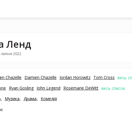
а Ленд
 липня 2022
en Chazelle
Damien Chazelle
Jordan Horowitz
Tom Cross
весь с
one
Ryan Gosling
John Legend
Rosemarie DeWitt
весь список
,
Музика,
Драма,
Комедія
ає