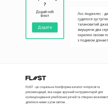
?
Додай собі
Лос-Анджелес - ди
Фліст
судилося зустрітис
талановитий джазо
Додати
змушуючи два серц
окрилені своїми п
з подивом дізнают
FLIIST - це соціальна платформа-каталог інтересів та
рекомендацій, яка надає зручний інструментарій для
колекціонування улюблених речей та створює можливіс
ділитися ними з усім світом.