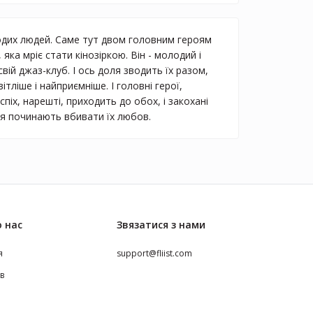
лодих людей. Саме тут двом головним героям
яка мріє стати кінозіркою. Він - молодий і
вій джаз-клуб. І ось доля зводить їх разом,
ліше і найприємніше. І головні герої,
піх, нарешті, приходить до обох, і закохані
ся починають вбивати їх любов.
 нас
Звязатися з нами
я
support@fliist.com
ів