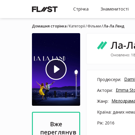
Стрічка
Знаменитості
Домашня сторінка
Категорії
Фільми
Ла-Ла Ленд
Ла-Л
Оновлено: 18
Dami
Продюсери:
Emma St
Актори:
Мелодрама
Жанр:
Країна: даних нем
Рік: 2016
Вже
переглянув