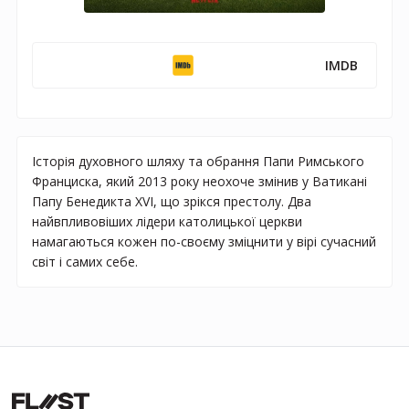
IMDB
Історія духовного шляху та обрання Папи Римського
Франциска, який 2013 року неохоче змінив у Ватикані
Папу Бенедикта XVI, що зрікся престолу. Два
найвпливовіших лідери католицької церкви
намагаються кожен по-своєму зміцнити у вірі сучасний
світ і самих себе.