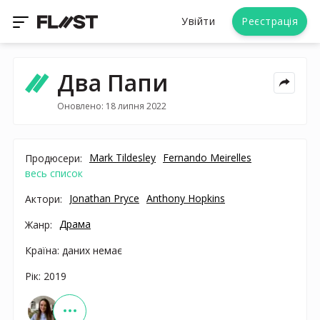
Увійти
Реєстрація
Два Папи
Оновлено: 18 липня 2022
Mark Tildesley
Fernando Meirelles
Продюсери:
весь список
Jonathan Pryce
Anthony Hopkins
Актори:
Драма
Жанр:
Країна: даних немає
Рік: 2019