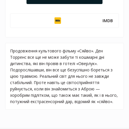
IMDB
Продовження культового фільму «Сяйво». Ден
Торренс все ще не може забути ті кошмарні дні
дитинства, які він провів в готелі «Оверлук».
Подорослішавши, він все ще безуспішно бореться з
цією травмою. Реальний світ для нього не завжди
стабільний. Проте навіть це світосприйняття
руйнується, коли він знайомиться з Аброю —
хоробрим підлітком, що також має такий, як і в нього,
потужний екстрасенсорний дар, відомий як «сяйво».