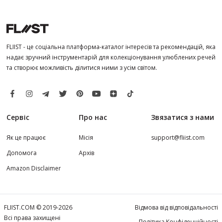
FLIIST - це соціальна платформа-каталог інтересів та рекомендацій, яка
надає зручний інструментарій для колекціонування улюблених речей
та створює можливість ділитися ними з усім світом.
Сервіс
Про нас
Звязатися з нами
Як це працює
Місія
support@fliist.com
Допомога
Архів
Amazon Disclaimer
FLIIST.COM © 2019-2026
Відмова від відповідальності
Всі права захищені
Політика Конфіденційності