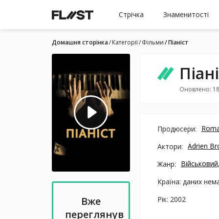
Стрічка
Знаменитості
Домашня сторінка
Категорії
Фільми
Піаніст
Піан
Оновлено: 18
Roma
Продюсери:
Adrien Br
Актори:
Військовий
Жанр:
Країна: даних нем
Рік: 2002
Вже
переглянув