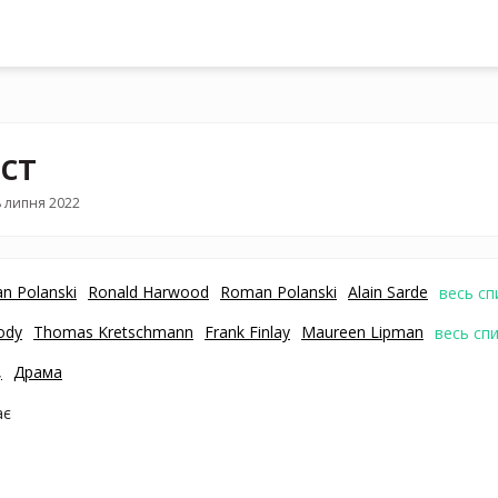
іст
 липня 2022
n Polanski
Ronald Harwood
Roman Polanski
Alain Sarde
весь сп
ody
Thomas Kretschmann
Frank Finlay
Maureen Lipman
весь сп
,
Драма
ає