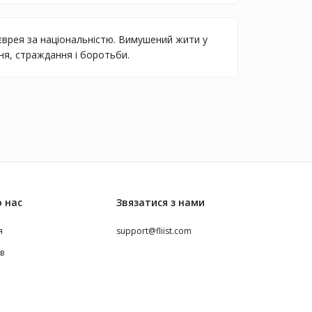
єврея за національністю. Вимушений жити у
ння, страждання і боротьби.
 нас
Звязатися з нами
я
support@fliist.com
ів