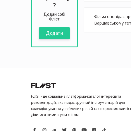
?
Додай собі
Фільм оповідає пр
Фліст
Варшавському гетт
Додати
FLIIST - це соціальна платформа-каталог інтересів та
рекомендацій, яка надає зручний інструментарій для
колекціонування улюблених речей та створює можливіс
ділитися ними з усім світом.