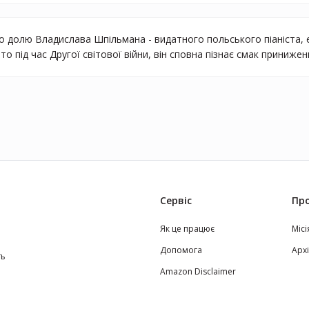
о долю Владислава Шпільмана - видатного польського піаніста, 
о під час Другої світової війни, він сповна пізнає смак приниже
Сервіс
Про
Як це працює
Місі
Допомога
Арх
ть
Amazon Disclaimer