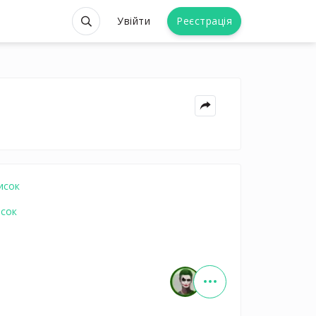
Увійти
Реєстрація
исок
исок