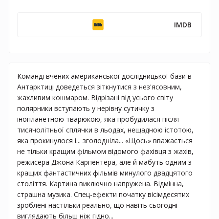
IMDB
Команді вчених американської дослідницької бази в
Антарктиці доведеться зіткнутися з нез'ясовним,
жахливим кошмаром. Відрізані від усього світу
полярники вступають у нерівну сутичку з
інопланетною тварюкою, яка пробудилася після
тисячолітньої сплячки в льодах, нещадною істотою,
яка прокинулося і... зголодніла... «Щось» вважається
не тільки кращим фільмом відомого фахівця з жахів,
режисера Джона Карпентера, але й мабуть одним з
кращих фантастичних фільмів минулого двадцятого
століття. Картина виключно напружена. Відмінна,
страшна музика. Спец-ефекти початку вісімдесятих
зроблені настільки реально, що навіть сьогодні
виглядають більш ніж гідно...