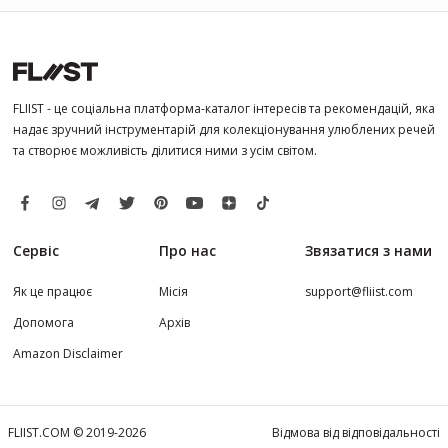
FLIIST - це соціальна платформа-каталог інтересів та рекомендацій, яка
надає зручний інструментарій для колекціонування улюблених речей
та створює можливість ділитися ними з усім світом.
Сервіс
Про нас
Звязатися з нами
Як це працює
Місія
support@fliist.com
Допомога
Архів
Amazon Disclaimer
FLIIST.COM © 2019-2026
Відмова від відповідальності