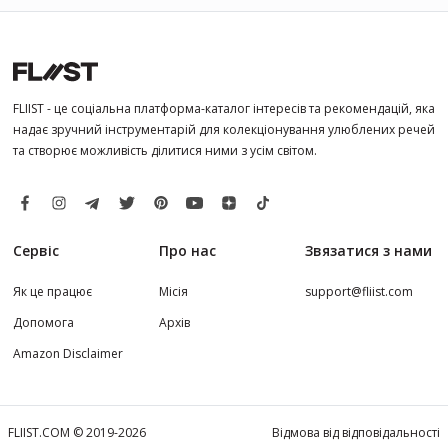
FLIIST - це соціальна платформа-каталог інтересів та рекомендацій, яка
надає зручний інструментарій для колекціонування улюблених речей
та створює можливість ділитися ними з усім світом.
Сервіс
Про нас
Звязатися з нами
Як це працює
Місія
support@fliist.com
Допомога
Архів
Amazon Disclaimer
FLIIST.COM © 2019-2026
Відмова від відповідальності