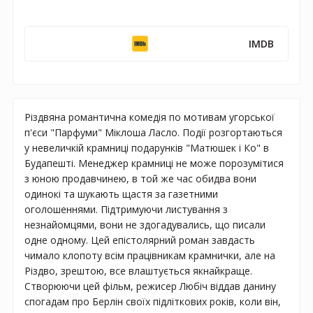
IMDB
Різдвяна романтична комедія по мотивам угорської
п'єси "Парфуми" Міклоша Ласло. Події розгортаються
у невеличкій крамниці подарунків "Матюшек і Ко" в
Будапешті. Менеджер крамниці не може порозумітися
з юною продавчинею, в той же час обидва вони
одинокі та шукають щастя за газетними
оголошеннями. Підтримуючи листування з
незнайомцями, вони не здогадувались, що писали
одне одному. Цей епістолярний роман завдасть
чимало клопоту всім працівникам крамнички, але на
Різдво, зрештою, все влаштується якнайкраще.
Створюючи цей фільм, режисер Любіч віддав данину
спогадам про Берлін своїх підліткових років, коли він,