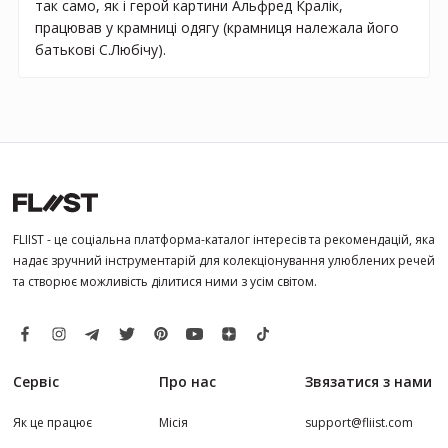
так само, як і герой картини Альфред Кралік,
працював у крамниці одягу (крамниця належала його
батькові С.Любічу).
FLIIST - це соціальна платформа-каталог інтересів та рекомендацій, яка
надає зручний інструментарій для колекціонування улюблених речей
та створює можливість ділитися ними з усім світом.
Сервіс
Про нас
Звязатися з нами
Як це працює
Місія
support@fliist.com