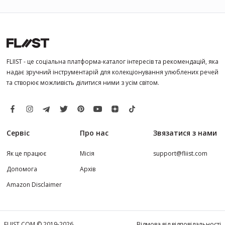
FLIIST - це соціальна платформа-каталог інтересів та рекомендацій, яка
надає зручний інструментарій для колекціонування улюблених речей
та створює можливість ділитися ними з усім світом.
Сервіс
Про нас
Звязатися з нами
Як це працює
Місія
support@fliist.com
Допомога
Архів
Amazon Disclaimer
FLIIST.COM © 2019-2026
Відмова від відповідальності