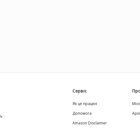
Сервіс
Про
Як це працює
Місі
Допомога
Арх
ть
Amazon Disclaimer