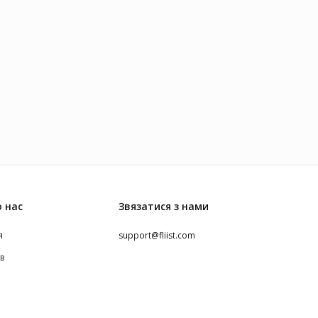
 нас
Звязатися з нами
я
support@fliist.com
ів