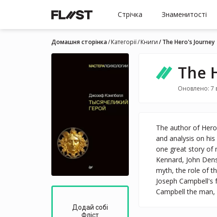
Стрічка
Знаменитості
Домашня сторінка
Категорії
Книги
The Hero's Journey
The 
Оновлено: 7 
The author of Hero
and analysis on his
one great story of 
Kennard, John Densm
myth, the role of t
Joseph Campbell's f
Campbell the man, h
Додай собі
Фліст