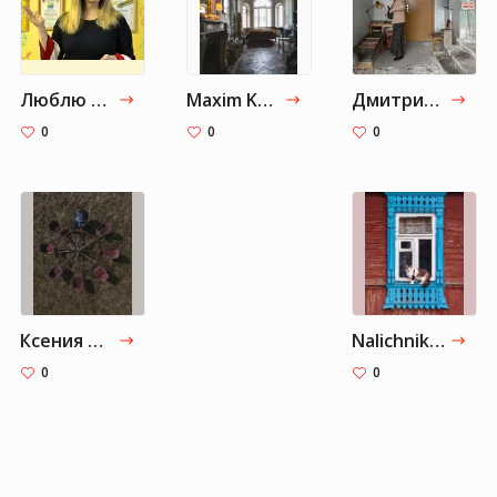
Люблю РУССКИЙ ЯЗЫК
Maxim Kosmin (@maax_sf)
Дмитрий Марков | Dmitry Markov (@dcim.ru)
0
0
0
Ксения Савина (@samasyava)
Nalichniki (@nalichniki)
0
0