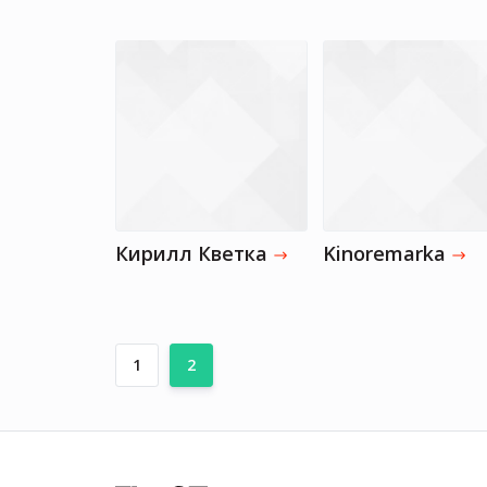
Кирилл Кветка
Kinoremarka
1
2