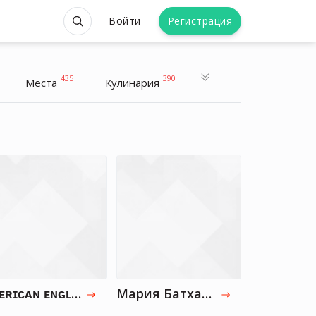
Войти
Регистрация
435
390
Места
Кулинария
ᴀᴍᴇʀɪᴄᴀɴ ᴇɴɢʟɪsʜ
Мария Батхан АНГЛИЙСКИЙ