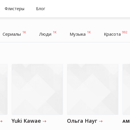
Флистеры
Блог
1K
1K
1K
992
Cериалы
Люди
Музыка
Красота
Yuki Kawae
Ольга Науг