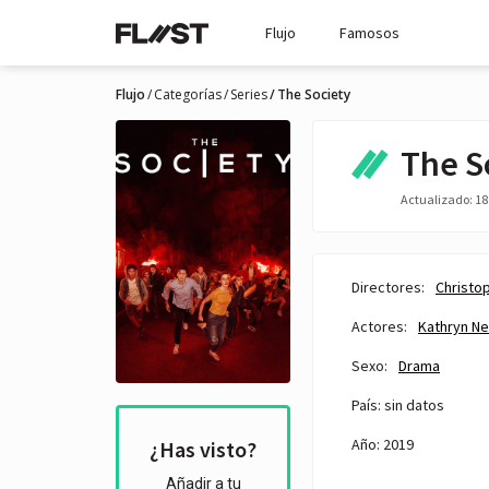
Flujo
Famosos
Flujo
Categorías
Series
The Society
The S
Actualizado: 18 
Directores:
Christo
Actores:
Kathryn N
Sexo:
Drama
País: sin datos
Año: 2019
¿Has visto?
Añadir a tu