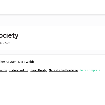
ociety
jul. 2022
pher Keyser
Marc Webb
ewton
Gideon Adlon
Sean Berdy
Natasha Liu Bordizzo
lista completa