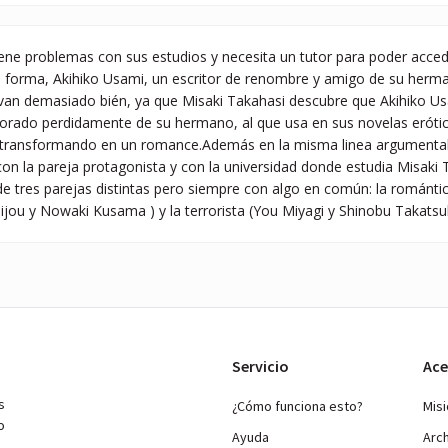
ene problemas con sus estudios y necesita un tutor para poder acced
a forma, Akihiko Usami, un escritor de renombre y amigo de su herma
an demasiado bién, ya que Misaki Takahasi descubre que Akihiko Usam
ado perdidamente de su hermano, al que usa en sus novelas erótic
 transformando en un romance.Además en la misma linea argumental
on la pareja protagonista y con la universidad donde estudia Misaki 
de tres parejas distintas pero siempre con algo en común: la romántic
ijou y Nowaki Kusama ) y la terrorista (You Miyagi y Shinobu Takatsuk
Servicio
Ace
s
¿Cómo funciona esto?
Mis
o
Ayuda
Arc