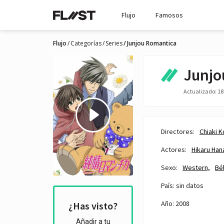
Flujo
Famosos
Flujo
Categorías
Series
Junjou Romantica
Junjo
Actualizado: 18 
Directores:
Chiaki K
Actores:
Hikaru Han
Sexo:
Western,
Bél
País: sin datos
Año: 2008
¿Has visto?
Añadir a tu