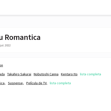
u Romantica
jul. 2022
on
ada
Takahiro Sakurai
Nobutoshi Canna
Kentaro Ito
lista completa
ica,
Suspense,
Película de TV,
lista completa