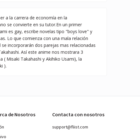
er a la carrera de economía en la
no se convierte en su tutor.En un primer
i es gay, escribe novelas tipo "boys love" y
as. Lo que comienza con una mala relación
 se incorporarán dos parejas mas relacionadas
Takahashi. Así este anime nos mostrara 3
a ( Misaki Takahashi y Akihiko Usami), la
i ).
rca de Nosotros
Contacta con nosotros
ión
support@fliist.com
hivo