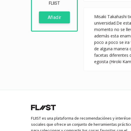
FLIIST
Misaki Takahashi ti
Añadir
universidad.De est
momento no se llev
además esta enamor
poco a poco se ira
de alguna manera c
facetas diferentes 
egoista (Hiroki Kam
FLIIST es una plataforma de recomendaciónes y interése
sociales que ofrece un conjunto de herramientas práctic
para coleccionar y compartir tus cosas favoritas con el