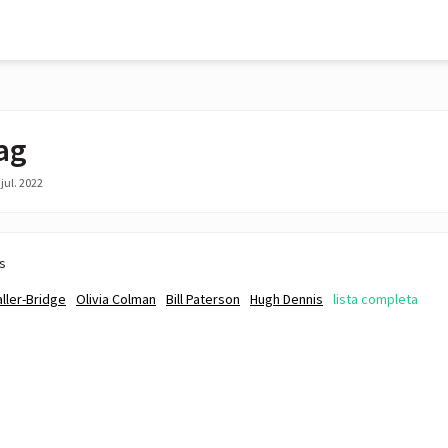
ag
jul. 2022
s
ller-Bridge
Olivia Colman
Bill Paterson
Hugh Dennis
lista completa