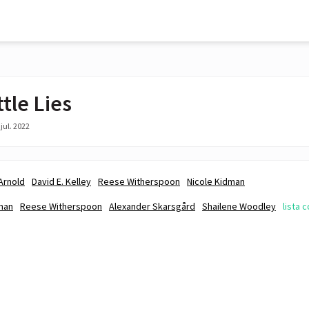
ttle Lies
jul. 2022
Arnold
David E. Kelley
Reese Witherspoon
Nicole Kidman
man
Reese Witherspoon
Alexander Skarsgård
Shailene Woodley
lista 