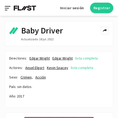
Iniciar sesión
Registrar
Baby Driver
Actualizado: 18 jul. 2022
Directores:
Edgar Wright
Edgar Wright
lista completa
Actores:
Ansel Elgort
Kevin Spacey
lista completa
Sexo:
Crimen,
Acción
País: sin datos
Año: 2017