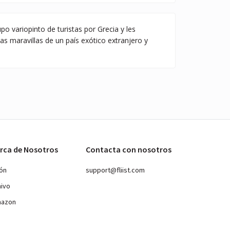
po variopinto de turistas por Grecia y les
 las maravillas de un país exótico extranjero y
rca de Nosotros
Contacta con nosotros
ión
support@fliist.com
hivo
mazon