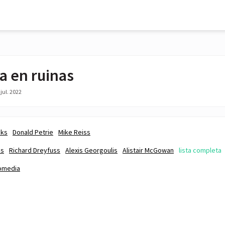
a en ruinas
jul. 2022
nks
Donald Petrie
Mike Reiss
os
Richard Dreyfuss
Alexis Georgoulis
Alistair McGowan
lista completa
omedia