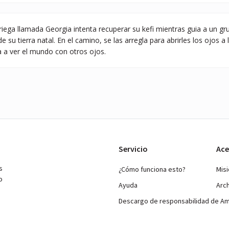
griega llamada Georgia intenta recuperar su kefi mientras guia a un gru
e su tierra natal. En el camino, se las arregla para abrirles los ojos a
 a ver el mundo con otros ojos.
Servicio
Ace
s
¿Cómo funciona esto?
Mis
o
Ayuda
Arc
Descargo de responsabilidad de A