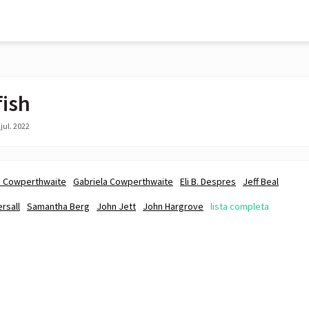
fish
jul. 2022
a Cowperthwaite
Gabriela Cowperthwaite
Eli B. Despres
Jeff Beal
rsall
Samantha Berg
John Jett
John Hargrove
lista completa