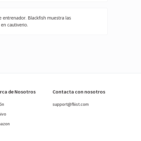
e entrenador. Blackfish muestra las
en cautiverio.
rca de Nosotros
Contacta con nosotros
ión
support@fliist.com
hivo
mazon