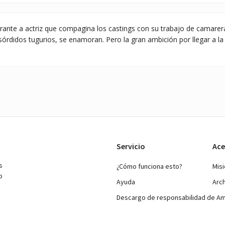
rante a actriz que compagina los castings con su trabajo de camarera
sórdidos tugurios, se enamoran. Pero la gran ambición por llegar a l
Servicio
Ace
s
¿Cómo funciona esto?
Mis
o
Ayuda
Arc
Descargo de responsabilidad de A