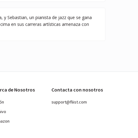
, y Sebastian, un pianista de jazz que se gana
a cima en sus carreras artísticas amenaza con
rca de Nosotros
Contacta con nosotros
ión
support@fliist.com
hivo
mazon