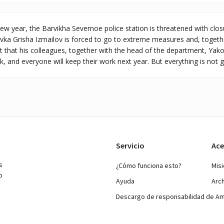
ew year, the Barvikha Severnoe police station is threatened with clo
vka Grisha Izmailov is forced to go to extreme measures and, togethe
t that his colleagues, together with the head of the department, Yakov
ck, and everyone will keep their work next year. But everything is not 
Servicio
Ace
s
¿Cómo funciona esto?
Mis
o
Ayuda
Arc
Descargo de responsabilidad de A