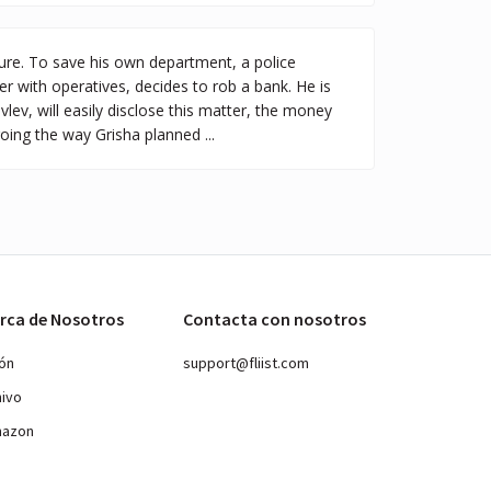
sure. To save his own department, a police
r with operatives, decides to rob a bank. He is
lev, will easily disclose this matter, the money
going the way Grisha planned ...
rca de Nosotros
Contacta con nosotros
ión
support@fliist.com
hivo
mazon