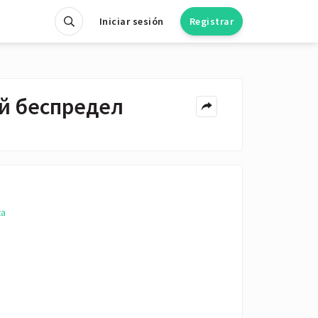
Iniciar sesión
Registrar
й беспредел
ta