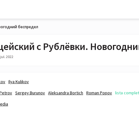
вогодний беспредел
ейский с Рублёвки. Новогодни
jul. 2022
ikov
Ilya Kulikov
Petrov
Sergey Burunov
Aleksandra Bortich
Roman Popov
lista comple
edia