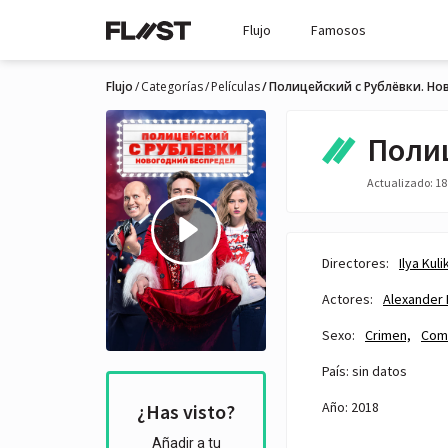
Flujo
Famosos
Flujo
Categorías
Películas
Полицейский с Рублёвки. Но
Полиц
Actualizado: 18 
Directores:
Ilya Kul
Actores:
Alexander 
Sexo:
Crimen,
Com
País: sin datos
Año: 2018
¿Has visto?
Añadir a tu