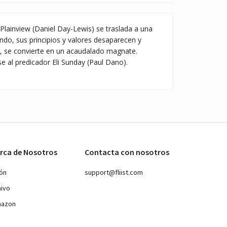
iel Plainview (Daniel Day-Lewis) se traslada a una
ndo, sus principios y valores desaparecen y
2, se convierte en un acaudalado magnate.
 al predicador Eli Sunday (Paul Dano).
rca de Nosotros
Contacta con nosotros
ión
support@fliist.com
hivo
mazon