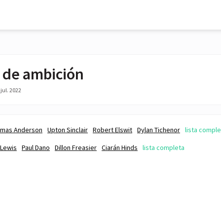
 de ambición
jul. 2022
omas Anderson
Upton Sinclair
Robert Elswit
Dylan Tichenor
lista comple
-Lewis
Paul Dano
Dillon Freasier
Ciarán Hinds
lista completa