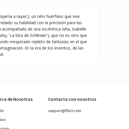
 pijama a rayas'), un niño huérfano que vive
redado su habilidad con la precisión para las
á acompañado de una excéntrica niña, Isabelle
ey, 'La lista de Schlinder'), que no es otro que
undo inesperado repleto de fantasías en el que
aginación. En la era de los inventos, de las
ad.
rca de Nosotros
Contacta con nosotros
ión
support@fliist.com
hivo
mazon