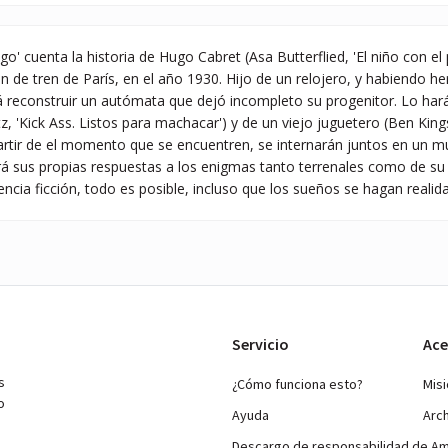
go' cuenta la historia de Hugo Cabret (Asa Butterflied, 'El niño con el
ón de tren de París, en el año 1930. Hijo de un relojero, y habiendo he
á reconstruir un autómata que dejó incompleto su progenitor. Lo har
, 'Kick Ass. Listos para machacar') y de un viejo juguetero (Ben Kingsl
artir de el momento que se encuentren, se internarán juntos en un m
 sus propias respuestas a los enigmas tanto terrenales como de su im
encia ficción, todo es posible, incluso que los sueños se hagan realid
Servicio
Ace
s
¿Cómo funciona esto?
Mis
o
Ayuda
Arc
Descargo de responsabilidad de A