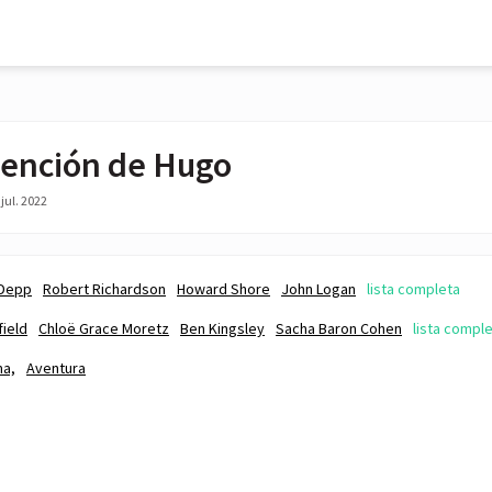
vención de Hugo
jul. 2022
 Depp
Robert Richardson
Howard Shore
John Logan
lista completa
field
Chloë Grace Moretz
Ben Kingsley
Sacha Baron Cohen
lista compl
a,
Aventura