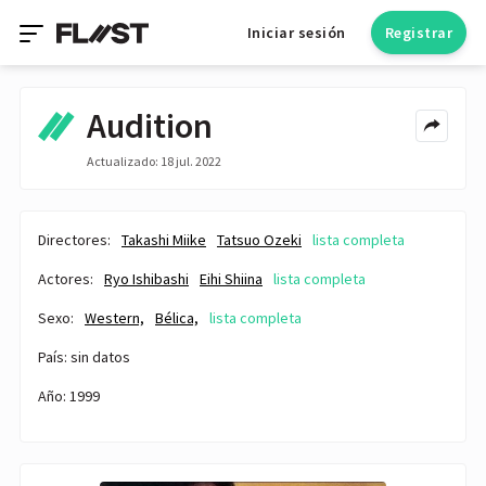
Iniciar sesión
Registrar
Audition
Actualizado: 18 jul. 2022
Directores:
Takashi Miike
Tatsuo Ozeki
lista completa
Actores:
Ryo Ishibashi
Eihi Shiina
lista completa
Sexo:
Western,
Bélica,
lista completa
País: sin datos
Año: 1999