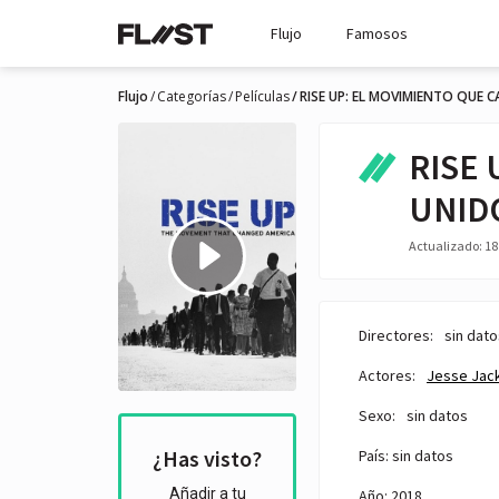
Flujo
Famosos
Flujo
Categorías
Películas
RISE UP: EL MOVIMIENTO QUE 
RISE 
UNID
Actualizado: 18 
Directores:
sin dato
Actores:
Jesse Jac
Sexo:
sin datos
¿Has visto?
País: sin datos
Añadir a tu
Año: 2018