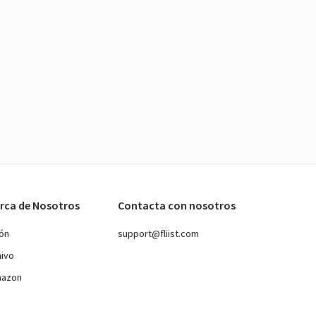
rca de Nosotros
Contacta con nosotros
ión
support@fliist.com
hivo
mazon