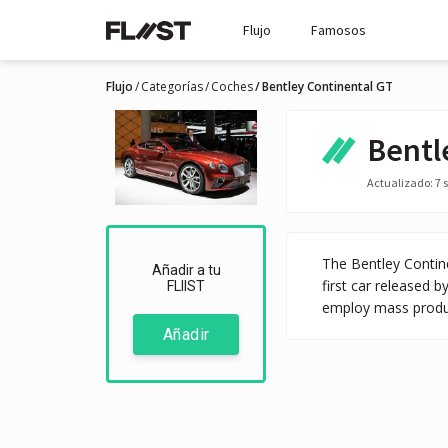
Flujo
Famosos
Flujo
Categorías
Coches
Bentley Continental GT
Bentl
Actualizado: 7 s
The Bentley Contin
Añadir a tu
first car released 
FLIIST
employ mass produc
Añadir